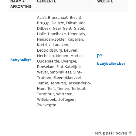
NAAM +
GEMEENTE
WEBSITE
AFKORTING
Aalst, Brasschaat, Brecht,
Brugge, Deinze, Diksmuide,
Dilbeek, Geel, Gent, Gistel,
Halle, Harelbeke, Herentals,
Heusden-Zolder, Kapellen,
Kortrijk, Lanaken,
Leopoldsburg, Leuven,
Mechelen, Menen, Mortsel,
BabyBallers
Oudenaarde, Overijse,
babyballers.be/
Roeselare, Sint-Katelijne-
Waver, Sint-Niklaas, Sint-
Truiden, Steenokkerzeel,
Temse, Tervuren, Tessenderlo-
Ham, Tielt, Tienen, Torhout,
Turnhout, Wetteren,
Willebroek, Zottegem,
Zwevegem
Terug naar boven