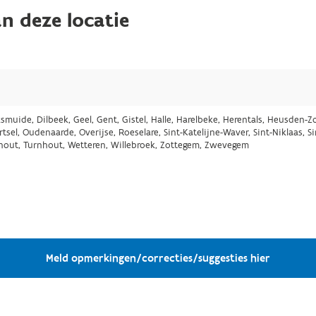
n deze locatie
ksmuide, Dilbeek, Geel, Gent, Gistel, Halle, Harelbeke, Herentals, Heusden-Zo
el, Oudenaarde, Overijse, Roeselare, Sint-Katelijne-Waver, Sint-Niklaas, S
orhout, Turnhout, Wetteren, Willebroek, Zottegem, Zwevegem
Meld opmerkingen/correcties/suggesties hier