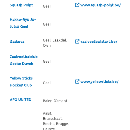
Squash Point
www.squash-point.be/
Geel
Hakko-Ryu Ju-
Geel
Jutsu Geel
Geel, Laakdal,
Gaskova
zaalvoetbal.start.be/
Olen
Zaalvoetbalclub
Geel
Geelse Duvels
Yellow Sticks
www.yellowsticks.be/
Geel
Hockey Club
AFG UNITED
Balen (Olmen)
Aalst,
Brasschaat,
Brecht, Brugge,
Deinze,