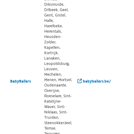
Diksmuide,
Dilbeek, Geel,
Gent, Gistel,
Halle,
Harelbeke,
Herentals,
Heusden-
Zolder,
Kapellen,
Kortrijk,
Lanaken,
Leopoldsburg,
Leuven,
Mechelen,
Menen, Mortsel,
BabyBallers
babyballers.be/
Oudenaarde,
Overijse,
Roeselare, Sint-
Katelijne-
Waver, Sint-
Niklaas, Sint-
Truiden,
Steenokkerzeel,
Temse,
Tervuren,