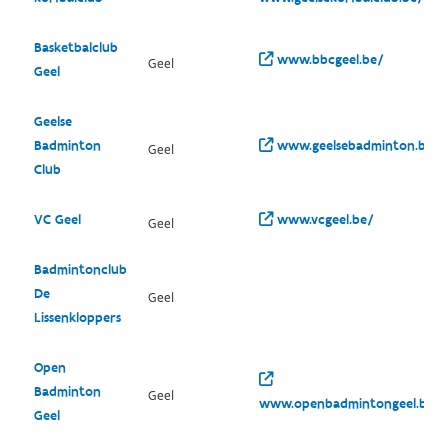
Basketbalclub
www.bbcgeel.be/
Geel
Geel
Geelse
Badminton
www.geelsebadminton.be/
Geel
Club
VC Geel
www.vcgeel.be/
Geel
Badmintonclub
De
Geel
Lissenkloppers
Open
Badminton
Geel
www.openbadmintongeel.be/
Geel