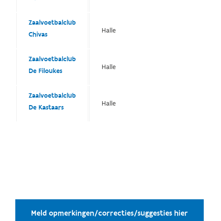
Zaalvoetbalclub
Halle
Chivas
Zaalvoetbalclub
Halle
De Filoukes
Zaalvoetbalclub
Halle
De Kastaars
Meld opmerkingen/correcties/suggesties hier