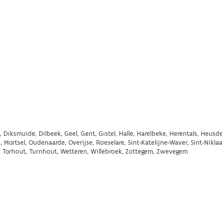
, Diksmuide, Dilbeek, Geel, Gent, Gistel, Halle, Harelbeke, Herentals, Heusde
ortsel, Oudenaarde, Overijse, Roeselare, Sint-Katelijne-Waver, Sint-Niklaa
n, Torhout, Turnhout, Wetteren, Willebroek, Zottegem, Zwevegem