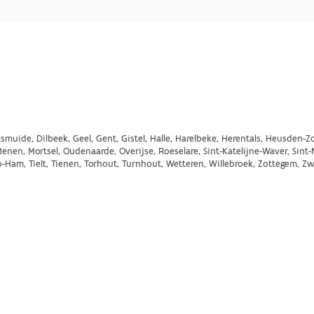
smuide, Dilbeek, Geel, Gent, Gistel, Halle, Harelbeke, Herentals, Heusden-Zol
en, Mortsel, Oudenaarde, Overijse, Roeselare, Sint-Katelijne-Waver, Sint-N
o-Ham, Tielt, Tienen, Torhout, Turnhout, Wetteren, Willebroek, Zottegem, 