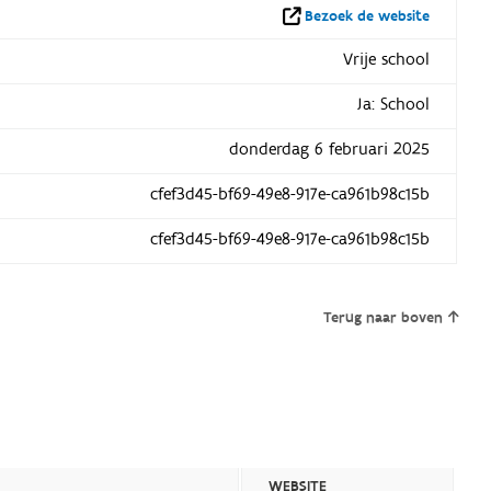
Bezoek de website
Vrije school
Ja: School
donderdag 6 februari 2025
cfef3d45-bf69-49e8-917e-ca961b98c15b
cfef3d45-bf69-49e8-917e-ca961b98c15b
Terug naar boven
WEBSITE