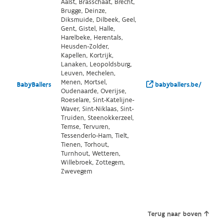
Aalst, Brasschaat, Brecht,
Brugge, Deinze,
Diksmuide, Dilbeek, Geel,
Gent, Gistel, Halle,
Harelbeke, Herentals,
Heusden-Zolder,
Kapellen, Kortrijk,
Lanaken, Leopoldsburg,
Leuven, Mechelen,
Menen, Mortsel,
BabyBallers
babyballers.be/
Oudenaarde, Overijse,
Roeselare, Sint-Katelijne-
Waver, Sint-Niklaas, Sint-
Truiden, Steenokkerzeel,
Temse, Tervuren,
Tessenderlo-Ham, Tielt,
Tienen, Torhout,
Turnhout, Wetteren,
Willebroek, Zottegem,
Zwevegem
Terug naar boven