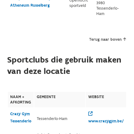
Openlucht
3980
Atheneum Russelberg
sportveld
Tessenderlo-
Ham
Terug naar boven
Sportclubs die gebruik maken
van deze locatie
NAAM +
GEMEENTE
WEBSITE
AFKORTING
Crazy Gym
Tessenderlo-Ham
Tessenderlo
www.crazygym.be/