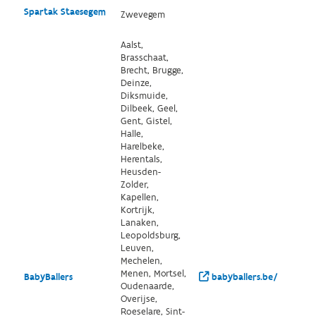
Spartak Staesegem
Zwevegem
Aalst,
Brasschaat,
Brecht, Brugge,
Deinze,
Diksmuide,
Dilbeek, Geel,
Gent, Gistel,
Halle,
Harelbeke,
Herentals,
Heusden-
Zolder,
Kapellen,
Kortrijk,
Lanaken,
Leopoldsburg,
Leuven,
Mechelen,
Menen, Mortsel,
BabyBallers
babyballers.be/
Oudenaarde,
Overijse,
Roeselare, Sint-