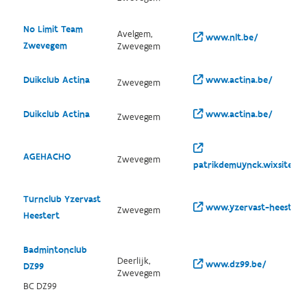
No Limit Team
Avelgem,
www.nlt.be/
Zwevegem
Zwevegem
Duikclub Actina
www.actina.be/
Zwevegem
Duikclub Actina
www.actina.be/
Zwevegem
AGEHACHO
Zwevegem
patrikdemuynck.wixsite.c
Turnclub Yzervast
www.yzervast-heestert
Zwevegem
Heestert
Badmintonclub
Deerlijk,
www.dz99.be/
DZ99
Zwevegem
BC DZ99