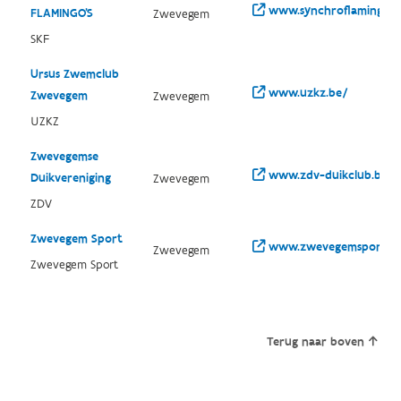
www.synchroflamingo.b
FLAMINGO'S
Zwevegem
SKF
Ursus Zwemclub
www.uzkz.be/
Zwevegem
Zwevegem
UZKZ
Zwevegemse
www.zdv-duikclub.be/
Duikvereniging
Zwevegem
ZDV
Zwevegem Sport
www.zwevegemsport.b
Zwevegem
Zwevegem Sport
Terug naar boven