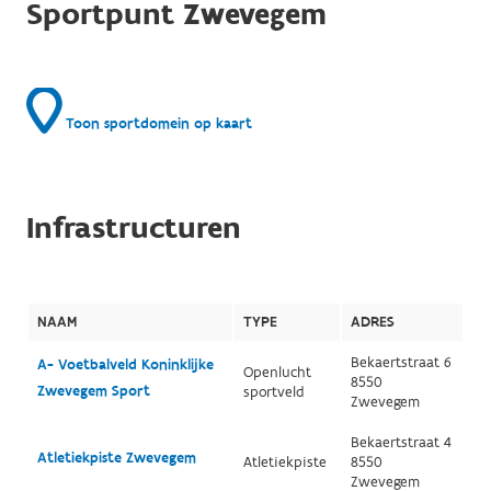
Sportpunt Zwevegem
Toon sportdomein op kaart
Infrastructuren
NAAM
TYPE
ADRES
Bekaertstraat 6
A- Voetbalveld Koninklijke
Openlucht
8550
Zwevegem Sport
sportveld
Zwevegem
Bekaertstraat 4
Atletiekpiste Zwevegem
Atletiekpiste
8550
Zwevegem