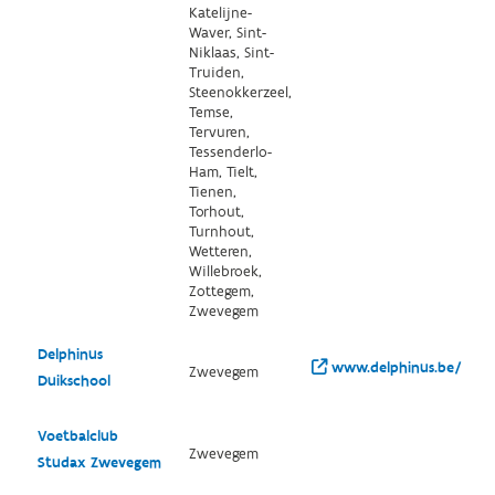
Katelijne-
Waver, Sint-
Niklaas, Sint-
Truiden,
Steenokkerzeel,
Temse,
Tervuren,
Tessenderlo-
Ham, Tielt,
Tienen,
Torhout,
Turnhout,
Wetteren,
Willebroek,
Zottegem,
Zwevegem
Delphinus
www.delphinus.be/
Zwevegem
Duikschool
Voetbalclub
Zwevegem
Studax Zwevegem