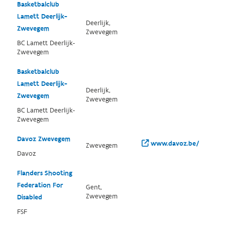
Basketbalclub
Lamett Deerlijk-
Deerlijk,
Zwevegem
Zwevegem
BC Lamett Deerlijk-
Zwevegem
Basketbalclub
Lamett Deerlijk-
Deerlijk,
Zwevegem
Zwevegem
BC Lamett Deerlijk-
Zwevegem
Davoz Zwevegem
www.davoz.be/
Zwevegem
Davoz
Flanders Shooting
Federation For
Gent,
Zwevegem
Disabled
FSF