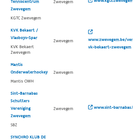
www.kgtczwevegem.be
Tenniscentrum
Zwevegem
Zwevegem
KGTC Zwevegem
KVK Bekaert /
Vlasboys-Spar
www.zwevegem.be/verenig
Zwevegem
KVK Bekaert
vk-bekaert-zwevegem
Zwevegem
Mantis
Onderwaterhockey
Zwevegem
Mantis OWH
Sint-Barnabas
Schutters
www.sint-barnabas.be/
Vereniging
Zwevegem
Zwevegem
SBZ
SYNCHRO KLUB DE