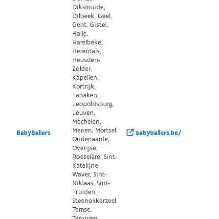
Diksmuide,
Dilbeek, Geel,
Gent, Gistel,
Halle,
Harelbeke,
Herentals,
Heusden-
Zolder,
Kapellen,
Kortrijk,
Lanaken,
Leopoldsburg,
Leuven,
Mechelen,
Menen, Mortsel,
BabyBallers
babyballers.be/
Oudenaarde,
Overijse,
Roeselare, Sint-
Katelijne-
Waver, Sint-
Niklaas, Sint-
Truiden,
Steenokkerzeel,
Temse,
Tervuren,