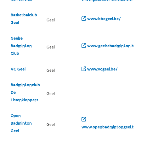
Basketbalclub
www.bbcgeel.be/
Geel
Geel
Geelse
Badminton
www.geelsebadminton.be/
Geel
Club
VC Geel
www.vcgeel.be/
Geel
Badmintonclub
De
Geel
Lissenkloppers
Open
Badminton
Geel
www.openbadmintongeel.be/
Geel