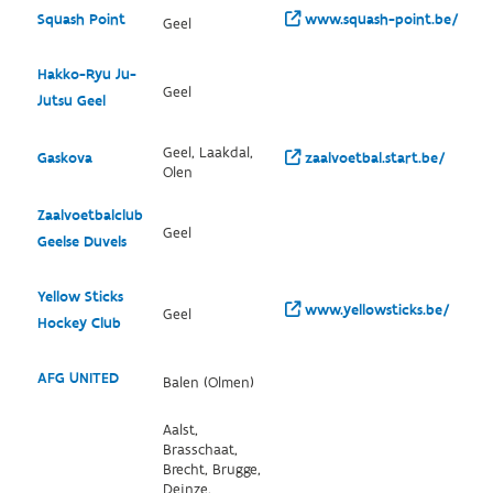
Squash Point
www.squash-point.be/
Geel
Hakko-Ryu Ju-
Geel
Jutsu Geel
Geel, Laakdal,
Gaskova
zaalvoetbal.start.be/
Olen
Zaalvoetbalclub
Geel
Geelse Duvels
Yellow Sticks
www.yellowsticks.be/
Geel
Hockey Club
AFG UNITED
Balen (Olmen)
Aalst,
Brasschaat,
Brecht, Brugge,
Deinze,