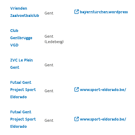
Vrienden
bayernturchen.wordpress.co
Gent
Zaalvoetbalclub
Club
Gent
Gentbrugge
(Ledeberg)
VGD
ZVC Le Plein
Gent
Gent
Futsal Gent
Project Sport
www.sport-eldorado.be/
Gent
Eldorado
Futsal Gent
Project Sport
www.sport-eldorado.be/
Gent
Eldorado