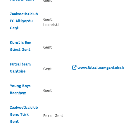
Gent
Zaalvoetbalclub
Gent,
FC Altinordu
Lochristi
Gent
Kunst Is Een
Gent
Gunst Gent
Futsal team
www.futsalteamgantoise.be/
Gent
Gantoise
Young Boys
Gent
Bornhem
Zaalvoetbalclub
Genc Turk
Eeklo, Gent
Gent