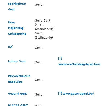
Sportschuur
Gent
Gent
Gent, Gent
Door
(Sint-
Inspanning
Amandsberg),
Gent
Ontspanning
(Zwijnaarde)
HA'
Gent
Indoor Gent
Gent
www.voetbalvlaanderen.be/club
Minivoetbalclub
Gent
Rabotvins
Gezond Gent
www.gezondgent.be/
Gent
PLACAS GENT