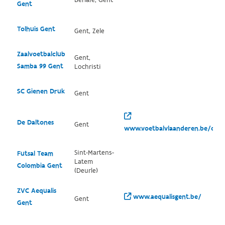
Gent
Tolhuis Gent
Gent, Zele
Zaalvoetbalclub
Gent,
Samba 99 Gent
Lochristi
SC Gienen Druk
Gent
De Daltones
Gent
www.voetbalvlaanderen.be/club
Sint-Martens-
Futsal Team
Latem
Colombia Gent
(Deurle)
ZVC Aequalis
www.aequalisgent.be/
Gent
Gent