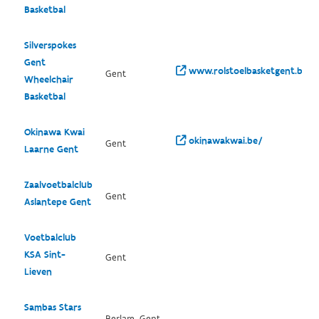
Basketbal
Silverspokes
Gent
www.rolstoelbasketgent.be/
Gent
Wheelchair
Basketbal
Okinawa Kwai
okinawakwai.be/
Gent
Laarne Gent
Zaalvoetbalclub
Gent
Aslantepe Gent
Voetbalclub
KSA Sint-
Gent
Lieven
Sambas Stars
Berlare, Gent