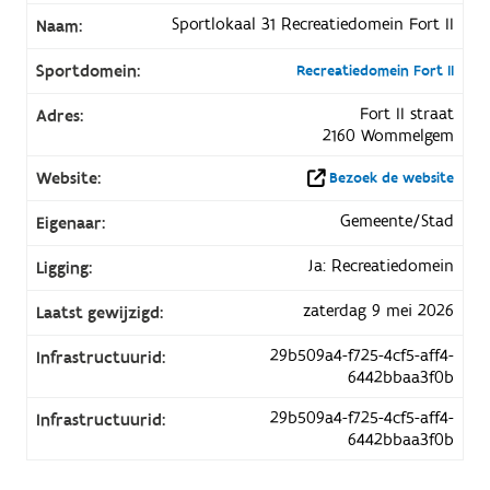
Sportlokaal 31 Recreatiedomein Fort II
Naam:
Sportdomein:
Recreatiedomein Fort II
Fort II straat
Adres:
2160 Wommelgem
Website:
Bezoek de website
Gemeente/Stad
Eigenaar:
Ja: Recreatiedomein
Ligging:
zaterdag 9 mei 2026
Laatst gewijzigd:
29b509a4-f725-4cf5-aff4-
Infrastructuurid:
6442bbaa3f0b
29b509a4-f725-4cf5-aff4-
Infrastructuurid:
6442bbaa3f0b