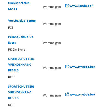
Omnisportclub
www.kando.be/
Wommelgem
Kando
Voetbalclub Benne
Wommelgem
FCB
Petanqueklub De
Evers
Wommelgem
PK De Evers
SPORTSCHUTTERS
VRIENDENKRING
www.svrebels.be/
Wommelgem
REBELS
REBE
SPORTSCHUTTERS
VRIENDENKRING
www.svrebels.be/
Wommelgem
REBELS
REBE