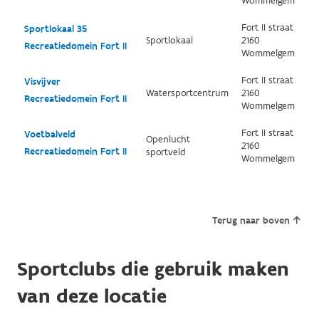
Wommelgem
Fort II straat
Sportlokaal 35
Sportlokaal
2160
Recreatiedomein Fort II
Wommelgem
Fort II straat
Visvijver
Watersportcentrum
2160
Recreatiedomein Fort II
Wommelgem
Fort II straat
Voetbalveld
Openlucht
2160
Recreatiedomein Fort II
sportveld
Wommelgem
Terug naar boven
Sportclubs die gebruik maken
van deze locatie