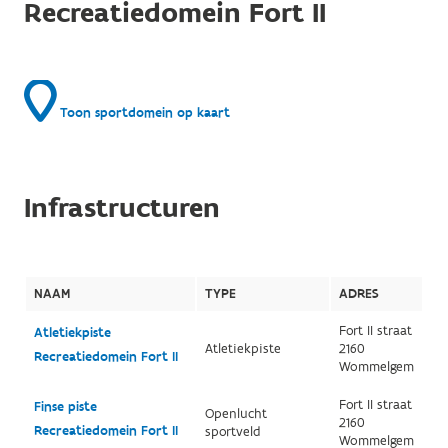
Recreatiedomein Fort II
Toon sportdomein op kaart
Infrastructuren
NAAM
TYPE
ADRES
Fort II straat
Atletiekpiste
Atletiekpiste
2160
Recreatiedomein Fort II
Wommelgem
Fort II straat
Finse piste
Openlucht
2160
Recreatiedomein Fort II
sportveld
Wommelgem