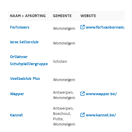
NAAM + AFKORTING
GEMEENTE
WEBSITE
Fortvissers
www.fortvanbornem.be/
Wommelgem
Ierse Setterclub
Wommelgem
Ortlahner
Schoten
Schuhplattlergruppe
Voetbalclub Plus
Wommelgem
Antwerpen,
Wapper
www.wapper.be/
Wommelgem
Antwerpen,
Boechout,
Kannet
www.kannet.be/
Putte,
Wommelgem