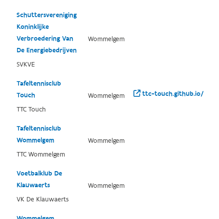
Schuttersvereniging
Koninklijke
Verbroedering Van
Wommelgem
De Energiebedrijven
SVKVE
Tafeltennisclub
ttc-touch.github.io/
Touch
Wommelgem
TTC Touch
Tafeltennisclub
Wommelgem
Wommelgem
TTC Wommelgem
Voetbalklub De
Klauwaerts
Wommelgem
VK De Klauwaerts
Wommelgem