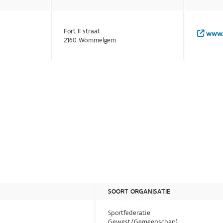
Fort II straat
www.
2160 Wommelgem
SOORT ORGANISATIE
Sportfederatie
Gewest/Gemeenschap)