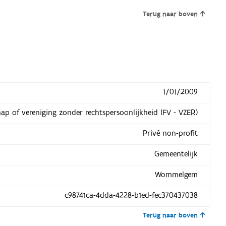
Terug naar boven
1/01/2009
hap of vereniging zonder rechtspersoonlijkheid (FV - VZER)
Privé non-profit
Gemeentelijk
Wommelgem
c98741ca-4dda-4228-b1ed-fec370437038
Terug naar boven