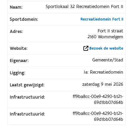
Sportlokaal 32 Recreatiedomein Fort II
Naam:
Sportdomein:
Recreatiedomein Fort II
Fort II straat
Adres:
2160 Wommelgem
Website:
Bezoek de website
Gemeente/Stad
Eigenaar:
Ja: Recreatiedomein
Ligging:
zaterdag 9 mei 2026
Laatst gewijzigd:
ff9ba8cc-00e9-4290-b121-
Infrastructuurid:
69d1bb07d64b
ff9ba8cc-00e9-4290-b121-
Infrastructuurid:
69d1bb07d64b