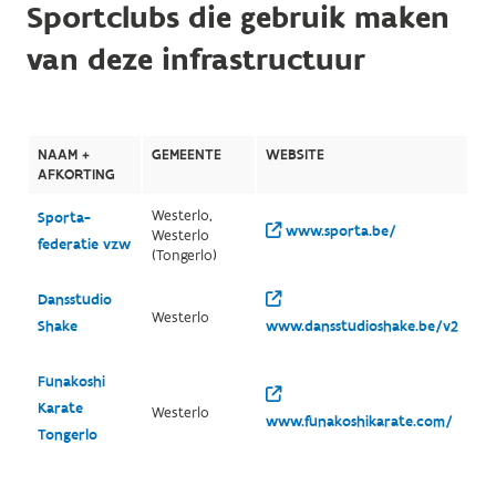
Sportclubs die gebruik maken
van deze infrastructuur
NAAM +
GEMEENTE
WEBSITE
AFKORTING
Westerlo,
Sporta-
www.sporta.be/
Westerlo
federatie vzw
(Tongerlo)
Dansstudio
Westerlo
Shake
www.dansstudioshake.be/v2
Funakoshi
Karate
Westerlo
www.funakoshikarate.com/
Tongerlo