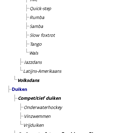
Quick-step
Rumba
Samba
Slow foxtrot
Tango
Wals
Jazzdans
Latijns-Amerikaans
Volksdans
Duiken
Competitief duiken
Onderwaterhockey
Vinzwemmen
Vrijduiken