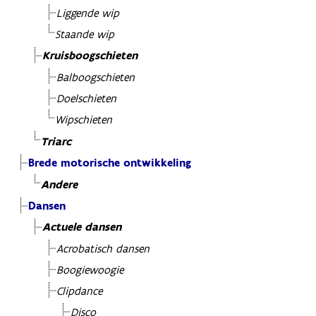
Liggende wip
Staande wip
Kruisboogschieten
Balboogschieten
Doelschieten
Wipschieten
Triarc
Brede motorische ontwikkeling
Andere
Dansen
Actuele dansen
Acrobatisch dansen
Boogiewoogie
Clipdance
Disco