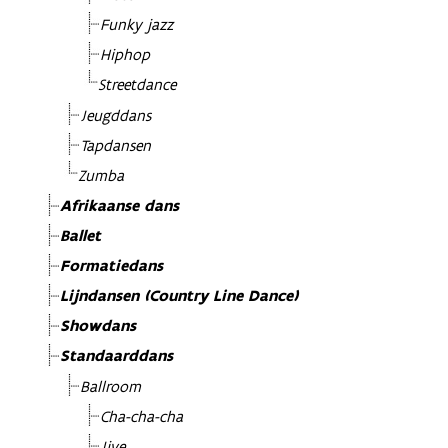
Funky jazz
Hiphop
Streetdance
Jeugddans
Tapdansen
Zumba
Afrikaanse dans
Ballet
Formatiedans
Lijndansen (Country Line Dance)
Showdans
Standaarddans
Ballroom
Cha-cha-cha
Jive