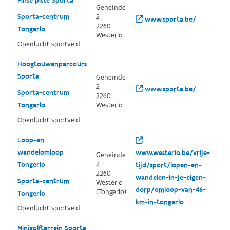
Finse piste Sporta
Geneinde
Sporta-centrum
2
www.sporta.be/
2260
Tongerlo
Westerlo
Openlucht sportveld
Hoogtouwenparcours
Sporta
Geneinde
2
www.sporta.be/
Sporta-centrum
2260
Tongerlo
Westerlo
Openlucht sportveld
Loop-en
wandelomloop
www.westerlo.be/vrije-
Geneinde
2
Tongerlo
tijd/sport/lopen-en-
2260
wandelen-in-je-eigen-
Sporta-centrum
Westerlo
dorp/omloop-van-46-
(Tongerlo)
Tongerlo
km-in-tongerlo
Openlucht sportveld
Minigolfterrein Sporta