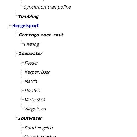
Synchroon trampoline
Tumbling
Hengelsport
Gemengd zoet-zout
Casting
Zoetwater
Feeder
Karpervissen
Match
Roofvis
Vaste stok
Vliegvissen
Zoutwater
Boothengelen
Strandhengelen