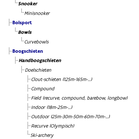
Snooker
Minisnooker
Bolsport
Bowls
Curvebowls
Boogschieten
Handboogschieten
Doelschieten
Clout-schieten (125m-165m-...)
Compound
Field (recurve, compound, barebow, longbow)
Indoor (18m-25m-...)
Outdoor (25m-30m-50m-60m-70m-...)
Recurve (Olympisch)
Ski-archery