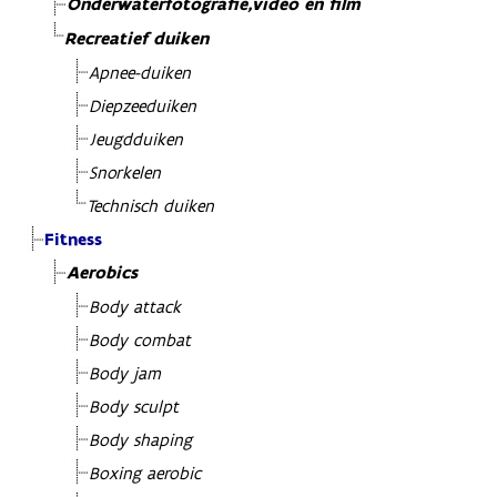
Onderwaterfotografie,video en film
Recreatief duiken
Apnee-duiken
Diepzeeduiken
Jeugdduiken
Snorkelen
Technisch duiken
Fitness
Aerobics
Body attack
Body combat
Body jam
Body sculpt
Body shaping
Boxing aerobic