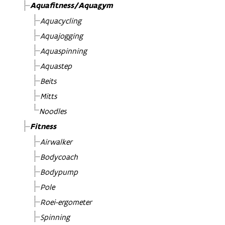
Aquafitness/Aquagym
Aquacycling
Aquajogging
Aquaspinning
Aquastep
Beits
Mitts
Noodles
Fitness
Airwalker
Bodycoach
Bodypump
Pole
Roei-ergometer
Spinning