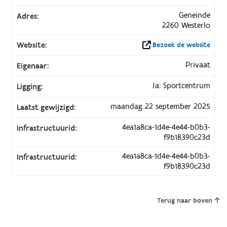
Geneinde
Adres:
2260 Westerlo
Website:
Bezoek de website
Privaat
Eigenaar:
Ja: Sportcentrum
Ligging:
maandag 22 september 2025
Laatst gewijzigd:
4ea1a8ca-1d4e-4e44-b0b3-
Infrastructuurid:
f9b18390c23d
4ea1a8ca-1d4e-4e44-b0b3-
Infrastructuurid:
f9b18390c23d
Terug naar boven