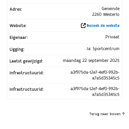
Geneinde
Adres:
2260 Westerlo
Website:
Bezoek de website
Privaat
Eigenaar:
Ja: Sportcentrum
Ligging:
maandag 22 september 2025
Laatst gewijzigd:
a3f975da-12e7-4ef0-992b-
Infrastructuurid:
a7a5d35345c5
a3f975da-12e7-4ef0-992b-
Infrastructuurid:
a7a5d35345c5
Terug naar boven