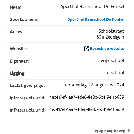
Sporthal Basisschool De Fonkel
Naam:
Sportdomein:
Sporthal Basisschool De Fonkel
Schoolstraat
Adres:
8211 Zedelgem
Website:
Bezoek de website
Vrije school
Eigenaar:
Ja: School
Ligging:
donderdag 22 augustus 2024
Laatst gewijzigd:
4ec417ef-1aa7-4de6-8e8c-6c419e11b639
Infrastructuurid:
4ec417ef-1aa7-4de6-8e8c-6c419e11b639
Infrastructuurid:
Terug naar boven