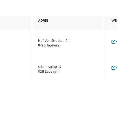
ADRES
WE
Hof Van Straeten 2 1
w
8490 Jabbeke
Schoolstraat 19
w
8211 Zedelgem