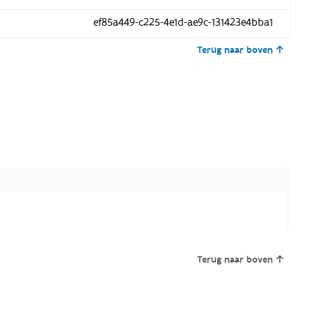
ef85a449-c225-4e1d-ae9c-131423e4bba1
Terug naar boven
Terug naar boven