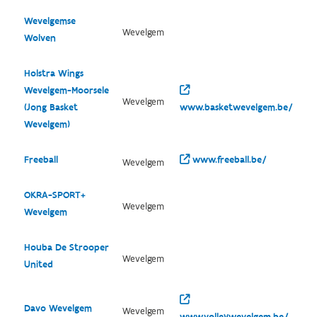
Wevelgemse
Wevelgem
Wolven
Holstra Wings
Wevelgem-Moorsele
Wevelgem
(Jong Basket
www.basketwevelgem.be/
Wevelgem)
Freeball
www.freeball.be/
Wevelgem
OKRA-SPORT+
Wevelgem
Wevelgem
Houba De Strooper
Wevelgem
United
Davo Wevelgem
Wevelgem
www.volleywevelgem.be/