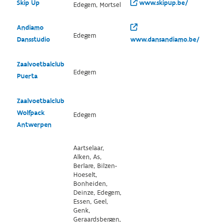
Skip Up
www.skipup.be/
Edegem, Mortsel
Andiamo
Edegem
Dansstudio
www.dansandiamo.be/
Zaalvoetbalclub
Edegem
Puerta
Zaalvoetbalclub
Wolfpack
Edegem
Antwerpen
Aartselaar,
Alken, As,
Berlare, Bilzen-
Hoeselt,
Bonheiden,
Deinze, Edegem,
Essen, Geel,
Genk,
Geraardsbergen,