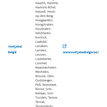
Haacht, Hamme,
Hamont-Achel,
Hasselt, Heist-
op-den-Berg,
Hoegaarden,
Hoogstraten,
Houthalen-
Helchteren,
Kontich,
Laakdal,
Lanaken,
Voetjebal
Landen,
België
www.voetjebalbelgie.be/
Leuven,
Liedekerke,
Lommel,
Maasmechelen,
Mechelen,
Ninove, Olen,
Oudsbergen,
Pelt, Roeselare,
Ronse, Sint-
Niklaas, Sint-
Truiden, Temse,
Ternat,
Tessenderlo-