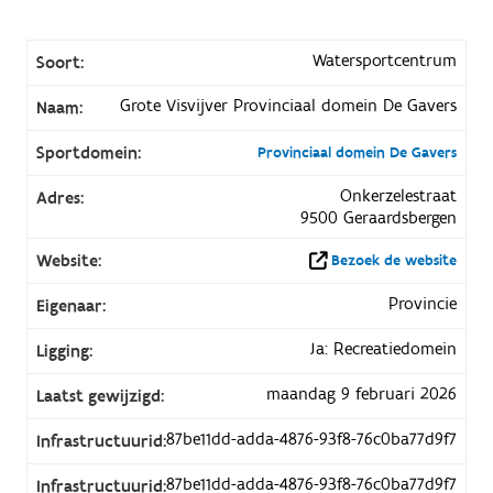
Watersportcentrum
Soort:
Grote Visvijver Provinciaal domein De Gavers
Naam:
Sportdomein:
Provinciaal domein De Gavers
Onkerzelestraat
Adres:
9500 Geraardsbergen
Website:
Bezoek de website
Provincie
Eigenaar:
Ja: Recreatiedomein
Ligging:
maandag 9 februari 2026
Laatst gewijzigd:
87be11dd-adda-4876-93f8-76c0ba77d9f7
Infrastructuurid:
87be11dd-adda-4876-93f8-76c0ba77d9f7
Infrastructuurid: