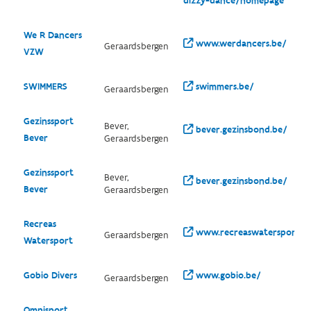
dizzy-dance/homepage
We R Dancers
www.werdancers.be/
Geraardsbergen
VZW
SWIMMERS
swimmers.be/
Geraardsbergen
Gezinssport
Bever,
bever.gezinsbond.be/
Bever
Geraardsbergen
Gezinssport
Bever,
bever.gezinsbond.be/
Bever
Geraardsbergen
Recreas
www.recreaswatersport.b
Geraardsbergen
Watersport
Gobio Divers
www.gobio.be/
Geraardsbergen
Omnisport