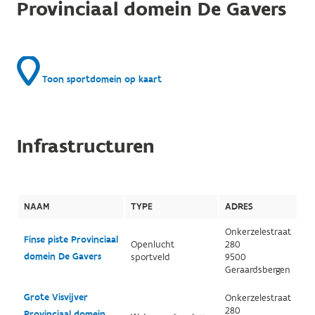
Provinciaal domein De Gavers
Toon sportdomein op kaart
Infrastructuren
NAAM
TYPE
ADRES
Onkerzelestraat
Finse piste Provinciaal
Openlucht
280
domein De Gavers
sportveld
9500
Geraardsbergen
Grote Visvijver
Onkerzelestraat
280
Provinciaal domein