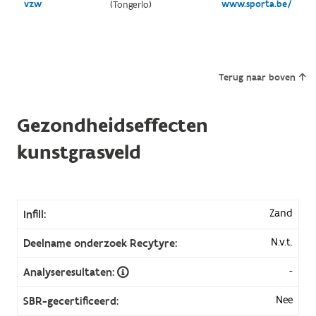
vzw
www.sporta.be/
(Tongerlo)
Terug naar boven
Gezondheidseffecten
kunstgrasveld
Zand
Infill:
N.v.t.
Deelname onderzoek Recytyre:
-
Analyseresultaten:
Nee
SBR-gecertificeerd: