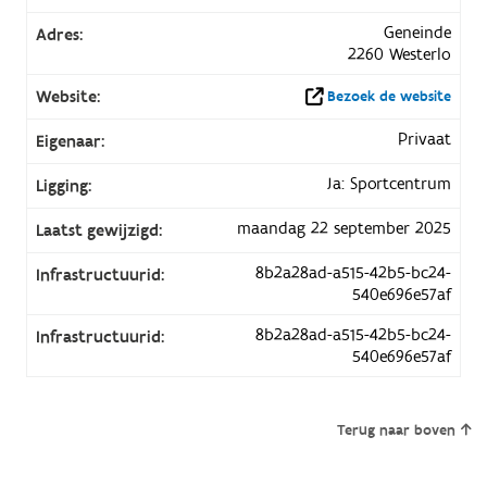
Geneinde
Adres:
2260 Westerlo
Website:
Bezoek de website
Privaat
Eigenaar:
Ja: Sportcentrum
Ligging:
maandag 22 september 2025
Laatst gewijzigd:
8b2a28ad-a515-42b5-bc24-
Infrastructuurid:
540e696e57af
8b2a28ad-a515-42b5-bc24-
Infrastructuurid:
540e696e57af
Terug naar boven