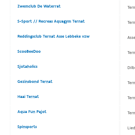
Zwemclub De Waterrat
Ter
S-Sport // Recreas Aquagym Ternat
Ter
Reddingsclub Ternat Asse Lebbeke vzw
Asse
ScooBeeDoo
Ter
Sjotaholics
Dilb
Gezinsbond Ternat
Ter
Haai Ternat
Ter
Aqua Fun Pajot
Ter
Spinsports
Lied