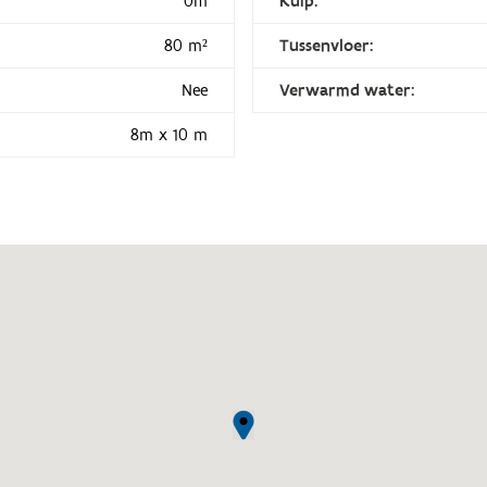
0m
Kuip:
80 m²
Tussenvloer:
Nee
Verwarmd water:
8m x 10 m