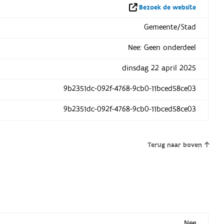
Bezoek de website
Gemeente/Stad
Nee: Geen onderdeel
dinsdag 22 april 2025
9b2351dc-092f-4768-9cb0-11bced58ce03
9b2351dc-092f-4768-9cb0-11bced58ce03
Terug naar boven
Nee