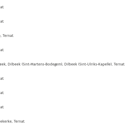
nat
nat
, Ternat
nat
eek, Dilbeek (Sint-Martens-Bodegem), Dilbeek (Sint-Ulriks-Kapelle), Ternat
nat
nat
nat
ekerke, Ternat