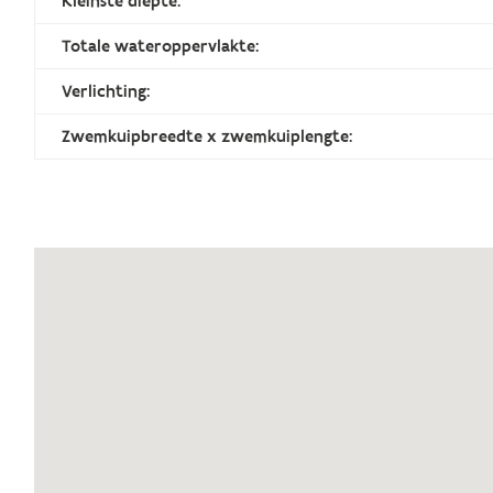
Kleinste diepte:
Totale wateroppervlakte:
Verlichting:
Zwemkuipbreedte x zwemkuiplengte: