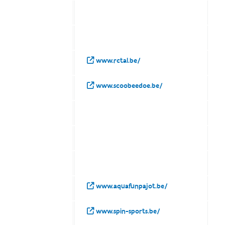
www.rctal.be/
www.scoobeedoe.be/
www.aquafunpajot.be/
www.spin-sports.be/