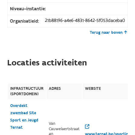
Niveau-instantie:
21b88196-a4e6-4831-8642-5f053daceba0
Organisatieid:
Terug naar boven
Locaties activiteiten
INFRASTRUCTUUR
ADRES
WEBSITE
(SPORTDOMEIN)
Overdekt
zwembad Site
Sport en Jeugd
Van
Ternat
Cauwelaertstraat
www.ternat.be/sportinfra
40