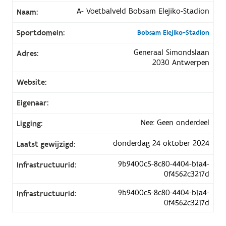
A- Voetbalveld Bobsam Elejiko-Stadion
Naam:
Sportdomein:
Bobsam Elejiko-Stadion
Generaal Simondslaan
Adres:
2030 Antwerpen
Website:
Eigenaar:
Nee: Geen onderdeel
Ligging:
donderdag 24 oktober 2024
Laatst gewijzigd:
9b9400c5-8c80-4404-b1a4-
Infrastructuurid:
0f4562c3217d
9b9400c5-8c80-4404-b1a4-
Infrastructuurid:
0f4562c3217d