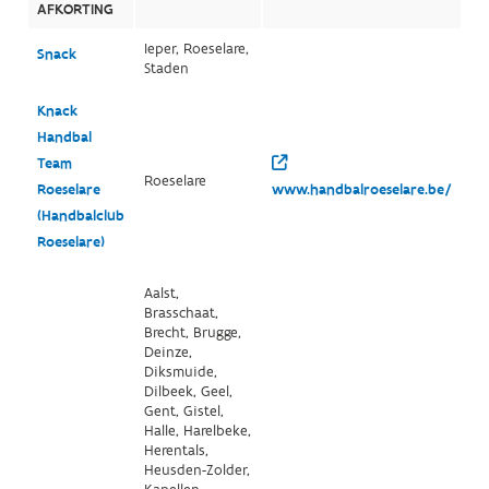
AFKORTING
Ieper, Roeselare,
Snack
Staden
Knack
Handbal
Team
Roeselare
Roeselare
www.handbalroeselare.be/
(Handbalclub
Roeselare)
Aalst,
Brasschaat,
Brecht, Brugge,
Deinze,
Diksmuide,
Dilbeek, Geel,
Gent, Gistel,
Halle, Harelbeke,
Herentals,
Heusden-Zolder,