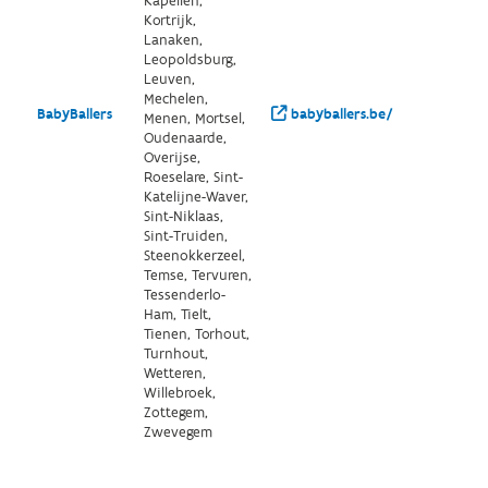
Kapellen,
Kortrijk,
Lanaken,
Leopoldsburg,
Leuven,
Mechelen,
BabyBallers
babyballers.be/
Menen, Mortsel,
Oudenaarde,
Overijse,
Roeselare, Sint-
Katelijne-Waver,
Sint-Niklaas,
Sint-Truiden,
Steenokkerzeel,
Temse, Tervuren,
Tessenderlo-
Ham, Tielt,
Tienen, Torhout,
Turnhout,
Wetteren,
Willebroek,
Zottegem,
Zwevegem