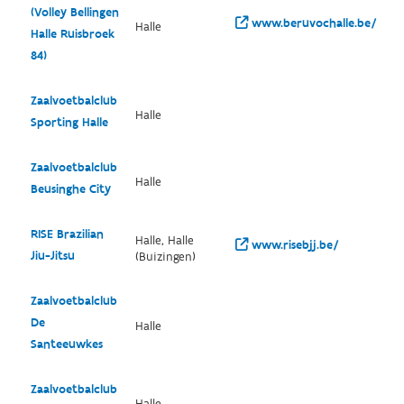
(Volley Bellingen
www.beruvochalle.be/
Halle
Halle Ruisbroek
84)
Zaalvoetbalclub
Halle
Sporting Halle
Zaalvoetbalclub
Halle
Beusinghe City
RISE Brazilian
Halle, Halle
www.risebjj.be/
Jiu-Jitsu
(Buizingen)
Zaalvoetbalclub
De
Halle
Santeeuwkes
Zaalvoetbalclub
Halle