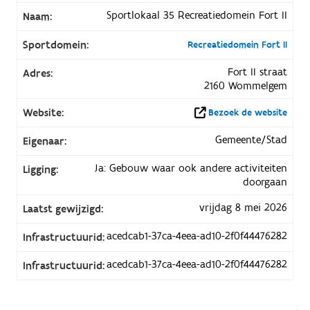
Sportlokaal 35 Recreatiedomein Fort II
Naam:
Sportdomein:
Recreatiedomein Fort II
Fort II straat
Adres:
2160 Wommelgem
Website:
Bezoek de website
Gemeente/Stad
Eigenaar:
Ja: Gebouw waar ook andere activiteiten
Ligging:
doorgaan
vrijdag 8 mei 2026
Laatst gewijzigd:
acedcab1-37ca-4eea-ad10-2f0f44476282
Infrastructuurid:
acedcab1-37ca-4eea-ad10-2f0f44476282
Infrastructuurid: