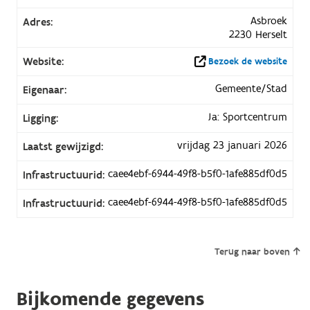
Asbroek
Adres:
2230 Herselt
Website:
Bezoek de website
Gemeente/Stad
Eigenaar:
Ja: Sportcentrum
Ligging:
vrijdag 23 januari 2026
Laatst gewijzigd:
caee4ebf-6944-49f8-b5f0-1afe885df0d5
Infrastructuurid:
caee4ebf-6944-49f8-b5f0-1afe885df0d5
Infrastructuurid:
Terug naar boven
Bijkomende gegevens