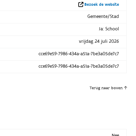
Bezoek de website
Gemeente/Stad
Ja: School
vrijdag 24 juli 2026
cce69e59-7986-434a-a51a-7be3a05de7c7
cce69e59-7986-434a-a51a-7be3a05de7c7
Terug naar boven
Nee