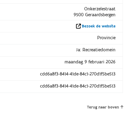
Onkerzelestraat
9500 Geraardsbergen
Bezoek de website
Provincie
Ja: Recreatiedomein
maandag 9 februari 2026
cdd6a8f3-8414-41de-84c1-270d1f5be513
cdd6a8f3-8414-41de-84c1-270d1f5be513
Terug naar boven