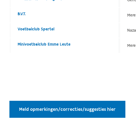
B.V.T.
Mere
Voetbalclub Spertel
Naza
Minivoetbalclub Emme Leute
Mere
Meld opmerkingen/correcties/suggesties hier