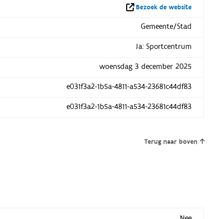
Bezoek de website
Gemeente/Stad
Ja: Sportcentrum
woensdag 3 december 2025
e031f3a2-1b5a-4811-a534-23681c44df83
e031f3a2-1b5a-4811-a534-23681c44df83
Terug naar boven
Nee