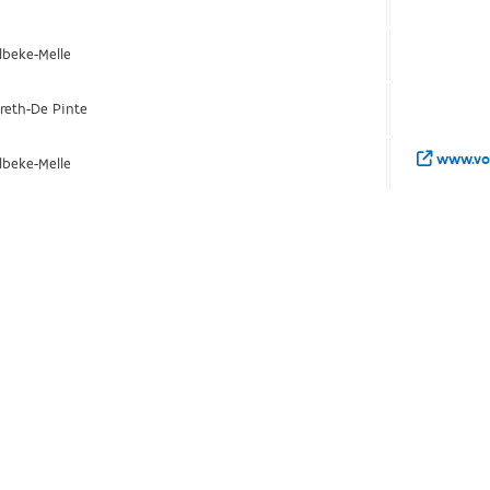
lbeke-Melle
reth-De Pinte
www.voe
lbeke-Melle