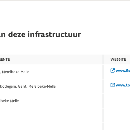
n deze infrastructuur
EENTE
WEBSITE
www.flo
, Merelbeke-Melle
www.to
bodegem, Gent, Merelbeke-Melle
lbeke-Melle
t
t