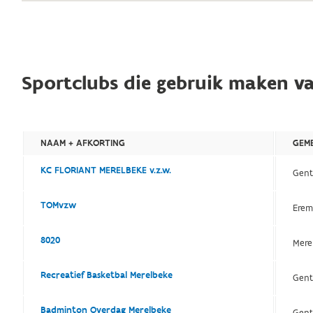
Sportclubs die gebruik maken va
NAAM + AFKORTING
GEM
KC FLORIANT MERELBEKE v.z.w.
Gent
TOMvzw
Erem
8020
Mere
Recreatief Basketbal Merelbeke
Gen
Badminton Overdag Merelbeke
Gen