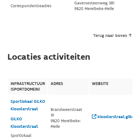
Gaversesteenweg 381
Correspondentieadres
9820 Merelbeke-Melle
Terug naar boven
Locaties activiteiten
INFRASTRUCTUUR
ADRES
WEBSITE
(SPORTDOMEIN)
Sportlokaal GILKO
Kloosterstraat
Brandweerstraat
19
kloosterstraat.gilko.b
GILKO
9820 Merelbeke-
Kloosterstraat
Melle
Sportlokaal