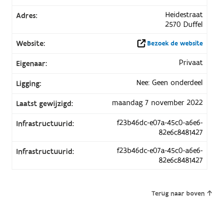
Heidestraat
Adres:
2570 Duffel
Website:
Bezoek de website
Privaat
Eigenaar:
Nee: Geen onderdeel
Ligging:
maandag 7 november 2022
Laatst gewijzigd:
f23b46dc-e07a-45c0-a6e6-
Infrastructuurid:
82e6c8481427
f23b46dc-e07a-45c0-a6e6-
Infrastructuurid:
82e6c8481427
Terug naar boven