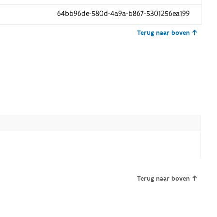
64bb96de-580d-4a9a-b867-5301256ea199
Terug naar boven
Terug naar boven