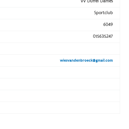
VV Duffel Dames
Sportclub
6049
015635247
wiesvandenbroeck@gmail.com