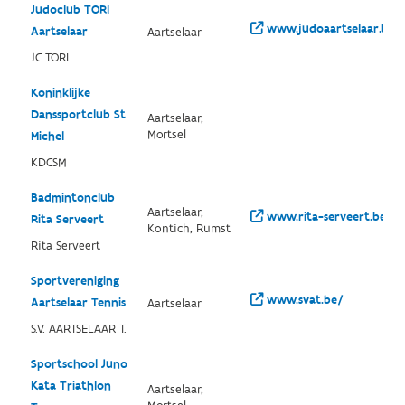
Judoclub TORI
www.judoaartselaar.be/
Aartselaar
Aartselaar
JC TORI
Koninklijke
Danssportclub St
Aartselaar,
Mortsel
Michel
KDCSM
Badmintonclub
Aartselaar,
www.rita-serveert.be/
Rita Serveert
Kontich, Rumst
Rita Serveert
Sportvereniging
www.svat.be/
Aartselaar Tennis
Aartselaar
S.V. AARTSELAAR T.
Sportschool Juno
Kata Triathlon
Aartselaar,