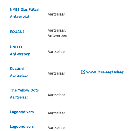
NMBS (Sas Futsal
Aartselaar
Antverpia)
Aartselaar,
EQUANS
Antwerpen
UNO FC
Aartselaar
Antwerpen
Kuzushi
www.jitsu-aartselaar.be/
Aartselaar
Aartselaar
The Yellow Dots
Aartselaar
Aartselaar
Lagoondivers
Aartselaar
Lagoondivers
Aartselaar