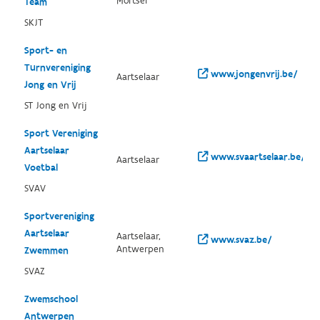
Mortsel
Team
SKJT
Sport- en
Turnvereniging
www.jongenvrij.be/
Aartselaar
Jong en Vrij
ST Jong en Vrij
Sport Vereniging
Aartselaar
www.svaartselaar.be/
Aartselaar
Voetbal
SVAV
Sportvereniging
Aartselaar
Aartselaar,
www.svaz.be/
Antwerpen
Zwemmen
SVAZ
Zwemschool
Antwerpen