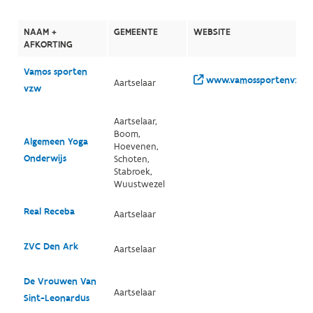
NAAM +
GEMEENTE
WEBSITE
AFKORTING
Vamos sporten
www.vamossportenvzw.
Aartselaar
vzw
Aartselaar,
Boom,
Algemeen Yoga
Hoevenen,
Onderwijs
Schoten,
Stabroek,
Wuustwezel
Real Receba
Aartselaar
ZVC Den Ark
Aartselaar
De Vrouwen Van
Aartselaar
Sint-Leonardus