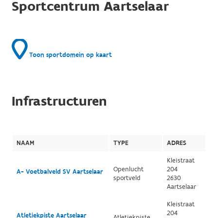
Sportcentrum Aartselaar
Toon sportdomein op kaart
Infrastructuren
NAAM
TYPE
ADRES
Kleistraat
Openlucht
204
A- Voetbalveld SV Aartselaar
sportveld
2630
Aartselaar
Kleistraat
204
Atletiekpiste Aartselaar
Atletiekpiste