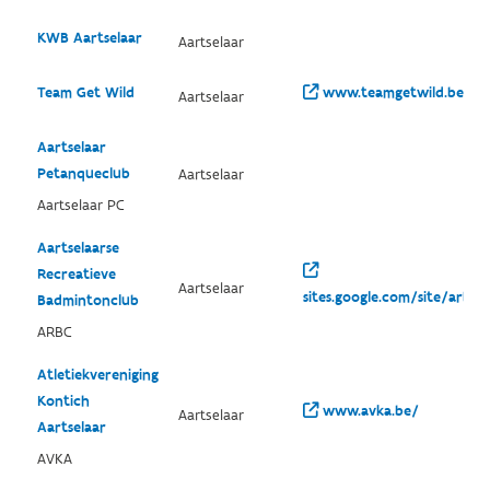
KWB Aartselaar
Aartselaar
Team Get Wild
www.teamgetwild.be/
Aartselaar
Aartselaar
Petanqueclub
Aartselaar
Aartselaar PC
Aartselaarse
Recreatieve
Aartselaar
sites.google.com/site/arbca
Badmintonclub
ARBC
Atletiekvereniging
Kontich
www.avka.be/
Aartselaar
Aartselaar
AVKA