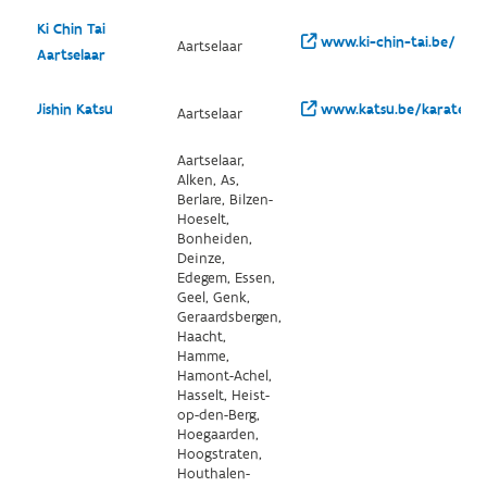
Ki Chin Tai
www.ki-chin-tai.be/
Aartselaar
Aartselaar
Jishin Katsu
www.katsu.be/karate
Aartselaar
Aartselaar,
Alken, As,
Berlare, Bilzen-
Hoeselt,
Bonheiden,
Deinze,
Edegem, Essen,
Geel, Genk,
Geraardsbergen,
Haacht,
Hamme,
Hamont-Achel,
Hasselt, Heist-
op-den-Berg,
Hoegaarden,
Hoogstraten,
Houthalen-