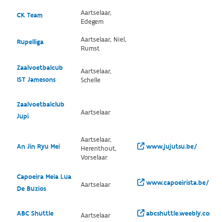
Aartselaar,
CK Team
Edegem
Aartselaar, Niel,
Rupelliga
Rumst
Zaalvoetbalcub
Aartselaar,
IST Jamesons
Schelle
Zaalvoetbalclub
Aartselaar
Jupi
Aartselaar,
An Jin Ryu Mei
www.jujutsu.be/
Herenthout,
Vorselaar
Capoeira Meia Lua
www.capoeirista.be/
Aartselaar
De Buzios
ABC Shuttle
abcshuttle.weebly.com/
Aartselaar