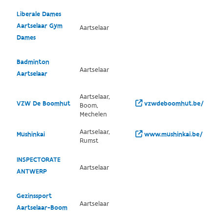
Liberale Dames
Aartselaar Gym
Aartselaar
Dames
Badminton
Aartselaar
Aartselaar
Aartselaar,
VZW De Boomhut
vzwdeboomhut.be/
Boom,
Mechelen
Aartselaar,
Mushinkai
www.mushinkai.be/
Rumst
INSPECTORATE
Aartselaar
ANTWERP
Gezinssport
Aartselaar
Aartselaar-Boom