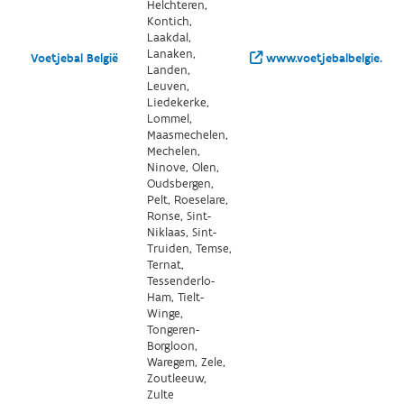
Helchteren,
Kontich,
Laakdal,
Lanaken,
Voetjebal België
www.voetjebalbelgie.be/
Landen,
Leuven,
Liedekerke,
Lommel,
Maasmechelen,
Mechelen,
Ninove, Olen,
Oudsbergen,
Pelt, Roeselare,
Ronse, Sint-
Niklaas, Sint-
Truiden, Temse,
Ternat,
Tessenderlo-
Ham, Tielt-
Winge,
Tongeren-
Borgloon,
Waregem, Zele,
Zoutleeuw,
Zulte