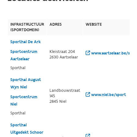
INFRASTRUCTUUR
ADRES
WEBSITE
(SPORTDOMEIN)
Sporthal De Ark
Sportcentrum
Kleistraat 204
www.aartselaar.be/spor
2630 Aartselaar
Aartselaar
Sporthal
Sporthal August
Wyn Niel
Landbouwstraat
www.niel.be/sport
145
Sportcentrum
2845 Niel
Niel
Sporthal
Sporthal
Uitgedekt Schoor