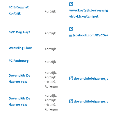
FC Estaminet
www.kortrijk.be/vereniging
Kortrijk
Kortrijk
vlvb-kfc-estaminet
BVC Den Hert
Kortrijk
m.facebook.com/BVCDeKame
Wrestling Lions
Kortrijk
FC Faubourg
Kortrijk
Kortrijk,
Dovenclub De
Kortrijk
dovenclubdehaerne.jouw
Haerne vzw
(Heule),
Rollegem
Kortrijk,
Dovenclub De
Kortrijk
dovenclubdehaerne.jouw
Haerne vzw
(Heule),
Rollegem