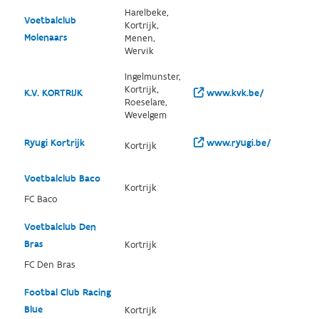
Harelbeke,
Voetbalclub
Kortrijk,
Molenaars
Menen,
Wervik
Ingelmunster,
Kortrijk,
K.V. KORTRIJK
www.kvk.be/
Roeselare,
Wevelgem
Ryugi Kortrijk
www.ryugi.be/
Kortrijk
Voetbalclub Baco
Kortrijk
FC Baco
Voetbalclub Den
Bras
Kortrijk
FC Den Bras
Footbal Club Racing
Blue
Kortrijk