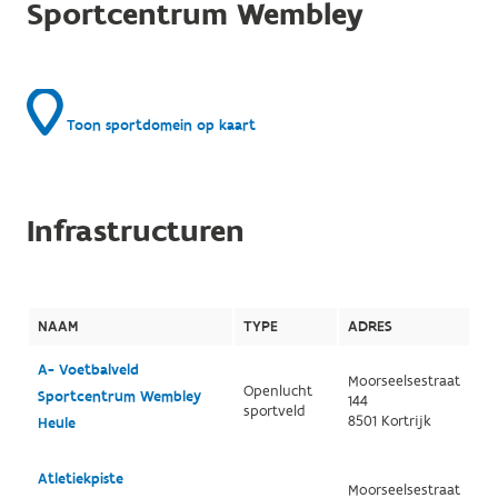
Sportcentrum Wembley
Toon sportdomein op kaart
Infrastructuren
NAAM
TYPE
ADRES
A- Voetbalveld
Moorseelsestraat
Openlucht
Sportcentrum Wembley
144
sportveld
8501 Kortrijk
Heule
Atletiekpiste
Moorseelsestraat