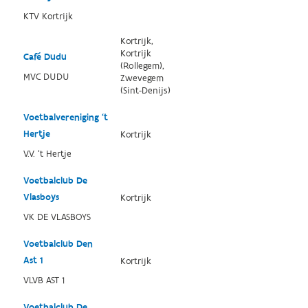
KTV Kortrijk
Kortrijk,
Kortrijk
Café Dudu
(Rollegem),
MVC DUDU
Zwevegem
(Sint-Denijs)
Voetbalvereniging ‘t
Hertje
Kortrijk
V.V. ‘t Hertje
Voetbalclub De
Vlasboys
Kortrijk
VK DE VLASBOYS
Voetbalclub Den
Ast 1
Kortrijk
VLVB AST 1
Voetbalclub De