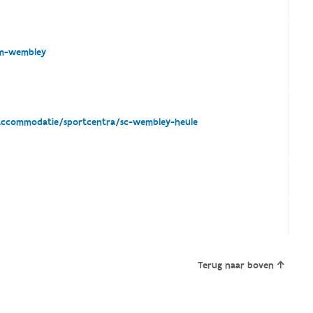
um-wembley
taccommodatie/sportcentra/sc-wembley-heule
Terug naar boven