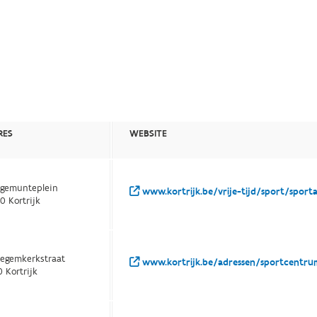
RES
WEBSITE
gemunteplein
www.kortrijk.be/vrije-tijd/sport/spor
0 Kortrijk
legemkerkstraat
www.kortrijk.be/adressen/sportcentr
0 Kortrijk