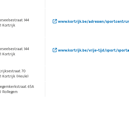
rseelsestraat 144
www.kortrijk.be/adressen/sportcentr
1 Kortrijk
rseelsestraat 144
www.kortrijk.be/vrije-tijd/sport/spor
1 Kortrijk
trijksestraat 70
1 Kortrijk (Heule)
legemkerkstraat 65A
0 Rollegem