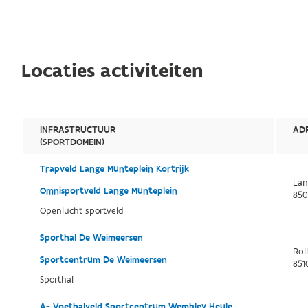
Locaties activiteiten
INFRASTRUCTUUR
AD
(SPORTDOMEIN)
Trapveld Lange Munteplein Kortrijk
Lan
Omnisportveld Lange Munteplein
850
Openlucht sportveld
Sporthal De Weimeersen
Rol
Sportcentrum De Weimeersen
851
Sporthal
A- Voetbalveld Sportcentrum Wembley Heule