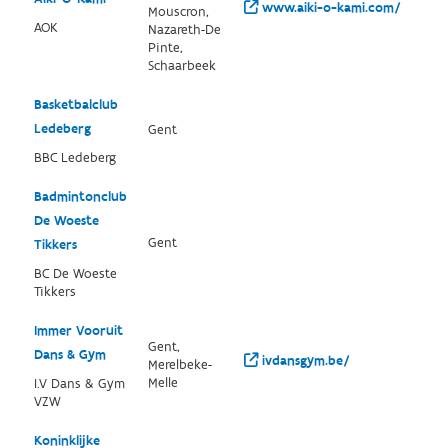
www.aiki-o-kami.com/
Mouscron,
AOK
Nazareth-De
Pinte,
Schaarbeek
Basketbalclub
Ledeberg
Gent
BBC Ledeberg
Badmintonclub
De Woeste
Gent
Tikkers
BC De Woeste
Tikkers
Immer Vooruit
Gent,
Dans & Gym
ivdansgym.be/
Merelbeke-
Melle
I.V Dans & Gym
VZW
Koninklijke