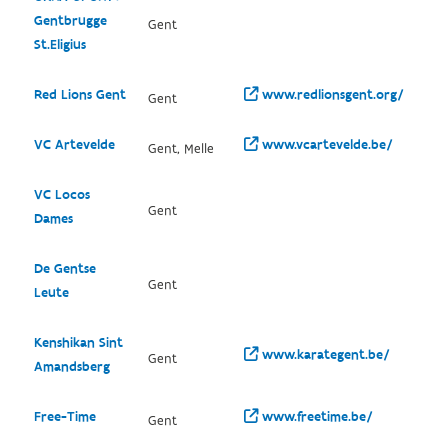
Gentbrugge
Gent
St.Eligius
Red Lions Gent
www.redlionsgent.org/
Gent
VC Artevelde
www.vcartevelde.be/
Gent, Melle
VC Locos
Gent
Dames
De Gentse
Gent
Leute
Kenshikan Sint
www.karategent.be/
Gent
Amandsberg
Free-Time
www.freetime.be/
Gent