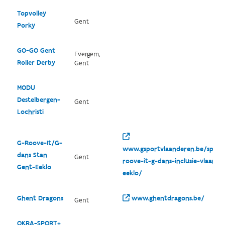
Topvolley
Gent
Porky
GO-GO Gent
Evergem,
Roller Derby
Gent
MODU
Destelbergen-
Gent
Lochristi
G-Roove-It/G-
www.gsportvlaanderen.be/sportc
dans Stan
Gent
roove-it-g-dans-inclusie-vlaand
Gent-Eeklo
eeklo/
Ghent Dragons
www.ghentdragons.be/
Gent
OKRA-SPORT+