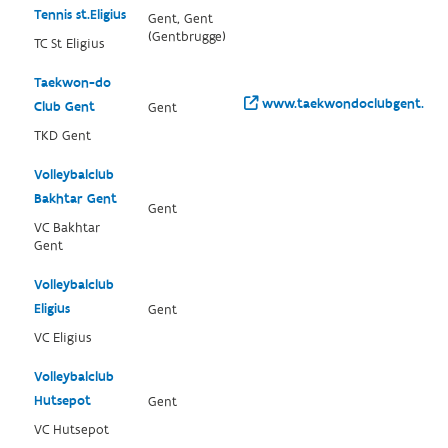
Tennis st.Eligius
Gent, Gent
(Gentbrugge)
TC St Eligius
Taekwon-do
www.taekwondoclubgent.be/
Club Gent
Gent
TKD Gent
Volleybalclub
Bakhtar Gent
Gent
VC Bakhtar
Gent
Volleybalclub
Eligius
Gent
VC Eligius
Volleybalclub
Hutsepot
Gent
VC Hutsepot