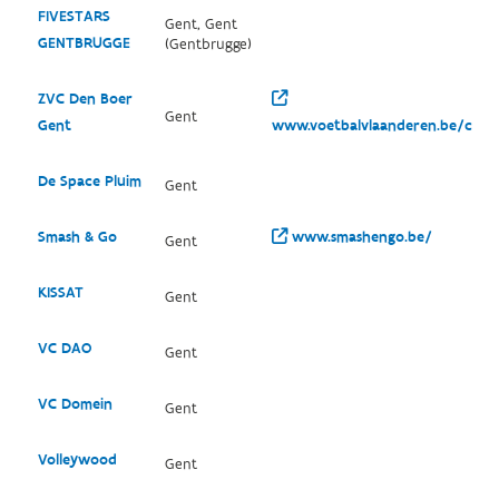
FIVESTARS
Gent, Gent
GENTBRUGGE
(Gentbrugge)
ZVC Den Boer
Gent
Gent
www.voetbalvlaanderen.be/club/
De Space Pluim
Gent
Smash & Go
www.smashengo.be/
Gent
KISSAT
Gent
VC DAO
Gent
VC Domein
Gent
Volleywood
Gent