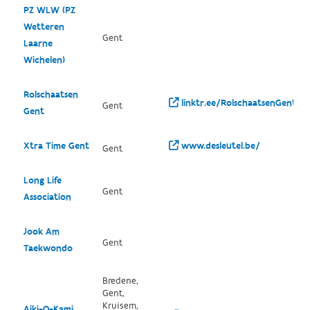
PZ WLW (PZ
Wetteren
Gent
Laarne
Wichelen)
Rolschaatsen
linktr.ee/RolschaatsenGent
Gent
Gent
Xtra Time Gent
www.desleutel.be/
Gent
Long Life
Gent
Association
Jook Am
Gent
Taekwondo
Bredene,
Gent,
Kruisem,
Aiki-O-Kami