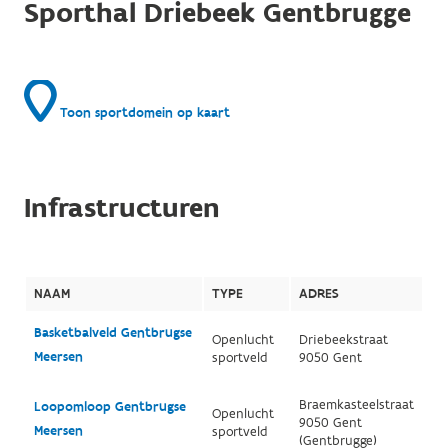
Sporthal Driebeek Gentbrugge
Toon sportdomein op kaart
Infrastructuren
NAAM
TYPE
ADRES
Basketbalveld Gentbrugse
Openlucht
Driebeekstraat
Meersen
sportveld
9050 Gent
Braemkasteelstraat
Loopomloop Gentbrugse
Openlucht
9050 Gent
Meersen
sportveld
(Gentbrugge)