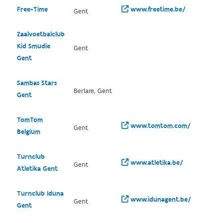
Free-Time
www.freetime.be/
Gent
Zaalvoetbalclub
Kid Smudie
Gent
Gent
Sambas Stars
Berlare, Gent
Gent
TomTom
www.tomtom.com/
Gent
Belgium
Turnclub
www.atletika.be/
Gent
Atletika Gent
Turnclub Iduna
www.idunagent.be/
Gent
Gent