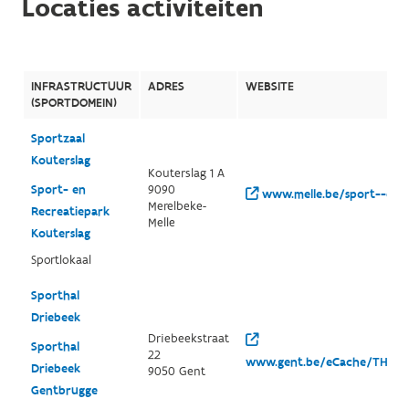
Locaties activiteiten
INFRASTRUCTUUR
ADRES
WEBSITE
(SPORTDOMEIN)
Sportzaal
Kouterslag
Kouterslag 1 A
Sport- en
9090
www.melle.be/sport--en-r
Merelbeke-
Recreatiepark
Melle
Kouterslag
Sportlokaal
Sporthal
Driebeek
Driebeekstraat
Sporthal
22
www.gent.be/eCache/THE/1
Driebeek
9050 Gent
Gentbrugge