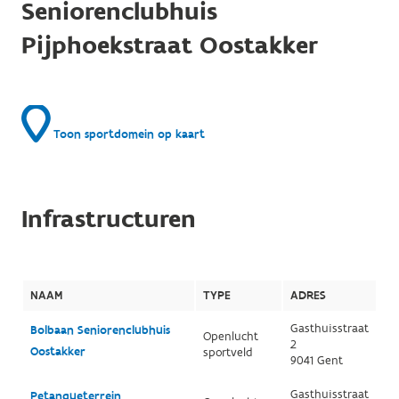
Seniorenclubhuis
Pijphoekstraat Oostakker
Toon sportdomein op kaart
Infrastructuren
NAAM
TYPE
ADRES
Gasthuisstraat
Bolbaan Seniorenclubhuis
Openlucht
2
Oostakker
sportveld
9041 Gent
Gasthuisstraat
Petanqueterrein