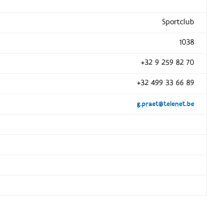
Sportclub
1038
+32 9 259 82 70
+32 499 33 66 89
g.praet@telenet.be