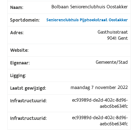
Bolbaan Seniorenclubhuis Oostakker
Naam:
Sportdomein:
Seniorenclubhuis Pijphoekstraat Oostakker
Gasthuisstraat
Adres:
9041 Gent
Website:
Gemeente/Stad
Eigenaar:
Ligging:
maandag 7 november 2022
Laatst gewijzigd:
ec93989d-de2d-402c-8d96-
Infrastructuurid:
aebc6be634fc
ec93989d-de2d-402c-8d96-
Infrastructuurid:
aebc6be634fc