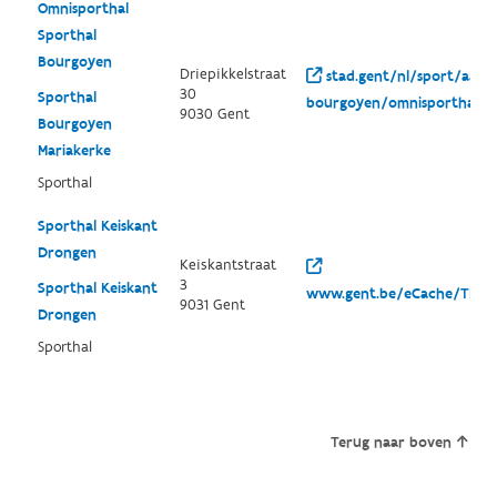
Omnisporthal
Sporthal
Bourgoyen
Driepikkelstraat
stad.gent/nl/sport/aanbo
30
Sporthal
bourgoyen/omnisporthal
9030 Gent
Bourgoyen
Mariakerke
Sporthal
Sporthal Keiskant
Drongen
Keiskantstraat
3
Sporthal Keiskant
www.gent.be/eCache/THE/
9031 Gent
Drongen
Sporthal
Terug naar boven