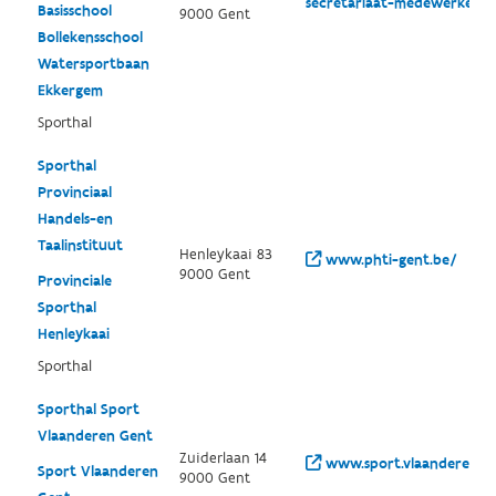
secretariaat-medewerkers
Basisschool
9000 Gent
Bollekensschool
Watersportbaan
Ekkergem
Sporthal
Sporthal
Provinciaal
Handels-en
Taalinstituut
Henleykaai 83
www.phti-gent.be/
9000 Gent
Provinciale
Sporthal
Henleykaai
Sporthal
Sporthal Sport
Vlaanderen Gent
Zuiderlaan 14
www.sport.vlaanderen/g
Sport Vlaanderen
9000 Gent