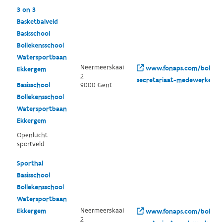
3 on 3
Basketbalveld
Basisschool
Bollekensschool
Watersportbaan
Neermeerskaai
www.fonaps.com/bolleken
Ekkergem
2
secretariaat-medewerkers
Basisschool
9000 Gent
Bollekensschool
Watersportbaan
Ekkergem
Openlucht
sportveld
Sporthal
Basisschool
Bollekensschool
Watersportbaan
Neermeerskaai
Ekkergem
www.fonaps.com/bolleken
2