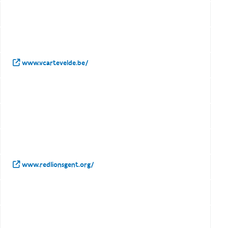
www.vcartevelde.be/
www.redlionsgent.org/