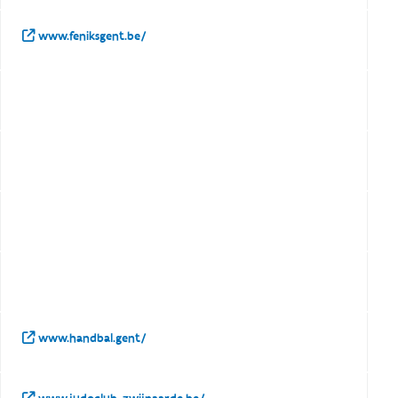
www.feniksgent.be/
www.handbal.gent/