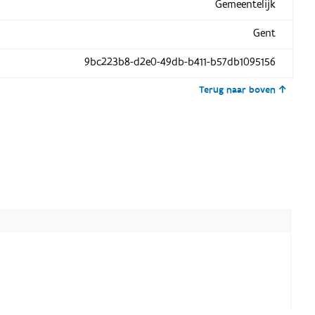
Gemeentelijk
Gent
9bc223b8-d2e0-49db-b411-b57db1095156
Terug naar boven