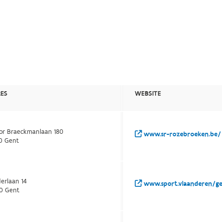
ES
WEBSITE
tor Braeckmanlaan 180
www.sr-rozebroeken.be/
0 Gent
erlaan 14
www.sport.vlaanderen/g
0 Gent