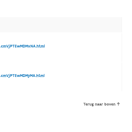
6.cmVjPTEwMDMxNA.html
6.cmVjPTEwMDMyMA.html
Terug naar boven