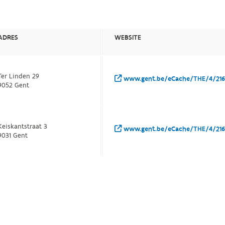
ADRES
WEBSITE
Ter Linden 29
www.gent.be/eCache/THE/4/21
9052 Gent
Keiskantstraat 3
www.gent.be/eCache/THE/4/21
9031 Gent